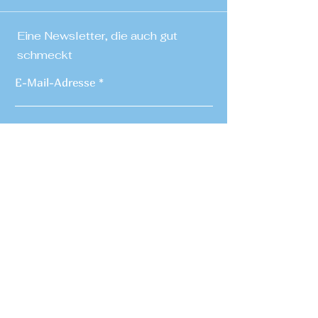
Eine Newsletter, die auch gut
schmeckt
E-Mail-Adresse
Absenden
© 2023 Café Bubbles
AGB
Cookies